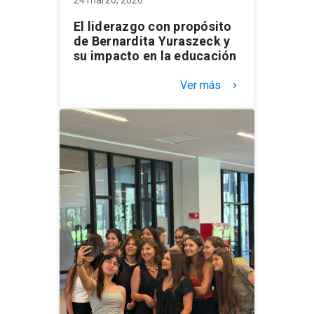
El liderazgo con propósito
de Bernardita Yuraszeck y
su impacto en la educación
Ver más
keyboard_arrow_right