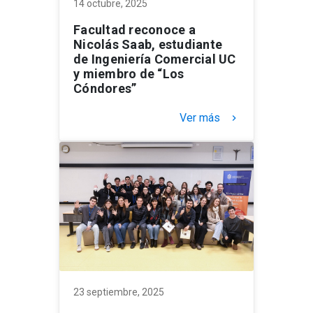
14 octubre, 2025
Facultad reconoce a
Nicolás Saab, estudiante
de Ingeniería Comercial UC
y miembro de “Los
Cóndores”
Ver más
keyboard_arrow_right
23 septiembre, 2025