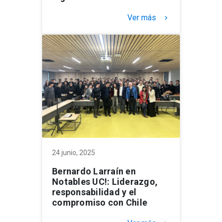
Ver más
keyboard_arrow_right
24 junio, 2025
Bernardo Larraín en
Notables UC!: Liderazgo,
responsabilidad y el
compromiso con Chile