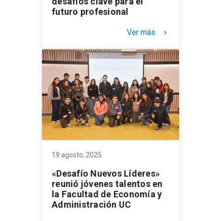
desafíos clave para el
futuro profesional
Ver más
keyboard_arrow_right
19 agosto, 2025
«Desafío Nuevos Líderes»
reunió jóvenes talentos en
la Facultad de Economía y
Administración UC ​