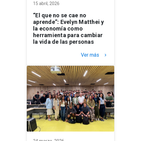
15 abril, 2026
“El que no se cae no
aprende”: Evelyn Matthei y
la economía como
herramienta para cambiar
la vida de las personas
Ver más
keyboard_arrow_right
24 marzo, 2026