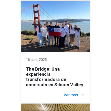
15 abril, 2025
The Bridge: Una
experiencia
transformadora de
inmersión en Silicon Valley
Ver más
keyboard_arrow_right