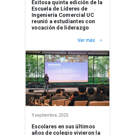
Exitosa quinta edición de la
Escuela de Líderes de
Ingeniería Comercial UC
reunió a estudiantes con
vocación de liderazgo
Ver más
keyboard_arrow_right
9 septiembre, 2025
Escolares en sus últimos
años de colegio vivieron la