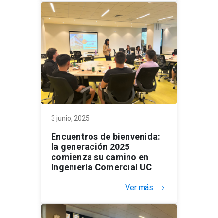
3 junio, 2025
Encuentros de bienvenida:
la generación 2025
comienza su camino en
Ingeniería Comercial UC
Ver más
keyboard_arrow_right