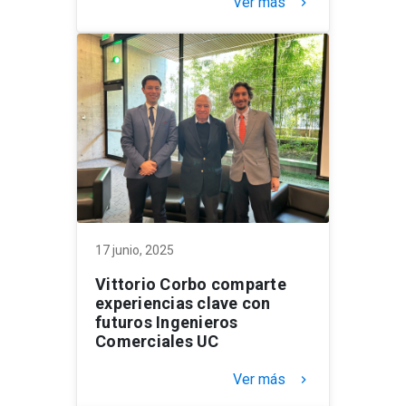
Ver más
keyboard_arrow_right
17 junio, 2025
Vittorio Corbo comparte
experiencias clave con
futuros Ingenieros
Comerciales UC
Ver más
keyboard_arrow_right