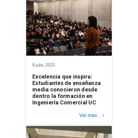
8 julio, 2025
Excelencia que inspira:
Estudiantes de enseñanza
media conocieron desde
dentro la formación en
Ingeniería Comercial UC
Ver más
keyboard_arrow_right