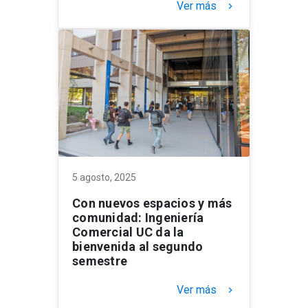
Ver más
keyboard_arrow_right
5 agosto, 2025
Con nuevos espacios y más
comunidad: Ingeniería
Comercial UC da la
bienvenida al segundo
semestre
Ver más
keyboard_arrow_right