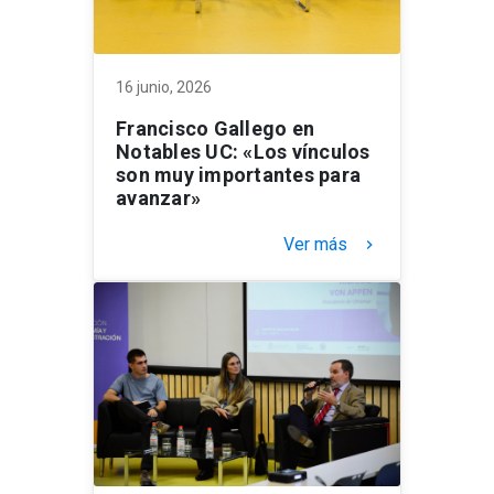
16 junio, 2026
Francisco Gallego en
Notables UC: «Los vínculos
son muy importantes para
avanzar»
Ver más
keyboard_arrow_right