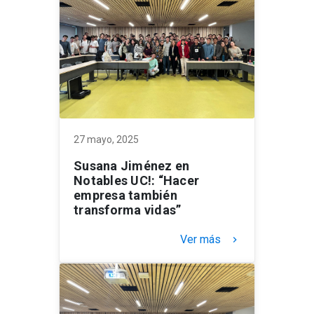
27 mayo, 2025
Susana Jiménez en
Notables UC!: “Hacer
empresa también
transforma vidas”
Ver más
keyboard_arrow_right