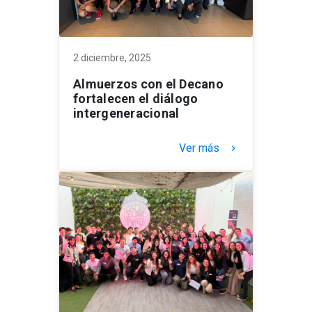
2 diciembre, 2025
Almuerzos con el Decano
fortalecen el diálogo
intergeneracional
Ver más
keyboard_arrow_right