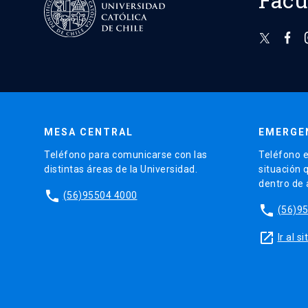
MESA CENTRAL
EMERGE
Teléfono para comunicarse con las
Teléfono e
distintas áreas de la Universidad.
situación 
dentro de
phone
(56)95504 4000
phone
(56)9
launch
Ir al 