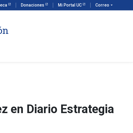
teca
Donaciones
Mi Portal UC
Correo
arrow_drop_down
ón
z en Diario Estrategia