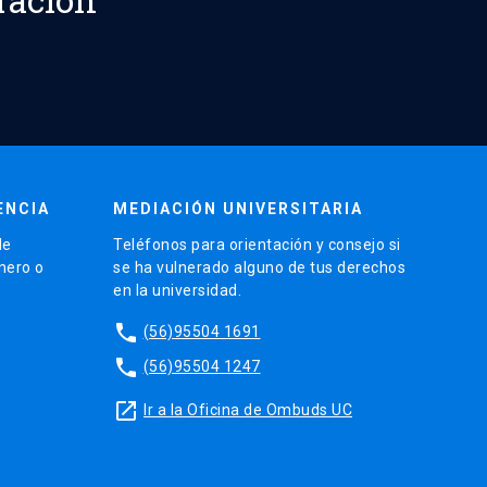
ENCIA
MEDIACIÓN UNIVERSITARIA
de
Teléfonos para orientación y consejo si
énero o
se ha vulnerado alguno de tus derechos
en la universidad.
phone
(56)95504 1691
phone
(56)95504 1247
launch
Ir a la Oficina de Ombuds UC