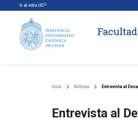
Ir al sitio UC
Facultad
keyboard_arrow_right
keyboard_arrow_right
Inicio
Noticias
Entrevista al Dec
Entrevista al D