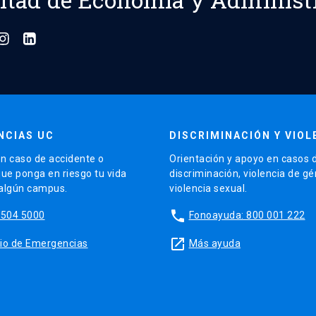
NCIAS UC
DISCRIMINACIÓN Y VIOL
n caso de accidente o
Orientación y apoyo en casos 
que ponga en riesgo tu vida
discriminación, violencia de g
 algún campus.
violencia sexual.
phone
5504 5000
Fonoayuda: 800 001 222
launch
sitio de Emergencias
Más ayuda