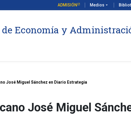
ADMISIÓN
Medios
arrow_drop_down
Biblio
 de Economía y Administraci
ano José Miguel Sánchez en Diario Estrategia
ecano José Miguel Sánche