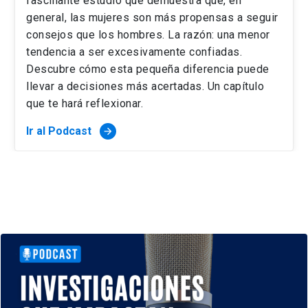
fascinante estudio que demuestra que, en
general, las mujeres son más propensas a seguir
consejos que los hombres. La razón: una menor
tendencia a ser excesivamente confiadas.
Descubre cómo esta pequeña diferencia puede
llevar a decisiones más acertadas. Un capítulo
que te hará reflexionar.
Ir al Podcast
arrow_forward