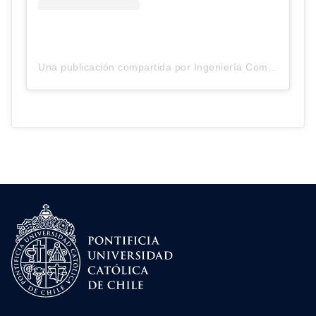
Una publicación compartida por Ingeniería Comercial UC (@ingenieriacomercialuc)