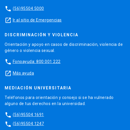
phone
(56)95504 5000
launch
Ir al sitio de Emergencias
DISCRIMINACIÓN Y VIOLENCIA
Orientación y apoyo en casos de discriminación, violencia de
género o violencia sexual.
phone
Fonoayuda: 800 001 222
launch
Más ayuda
MEDIACIÓN UNIVERSITARIA
Teléfonos para orientación y consejo si se ha vulnerado
alguno de tus derechos en la universidad.
phone
(56)95504 1691
phone
(56)95504 1247