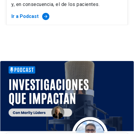
y, en consecuencia, el de los pacientes.
Ir a Podcast
arrow_forward