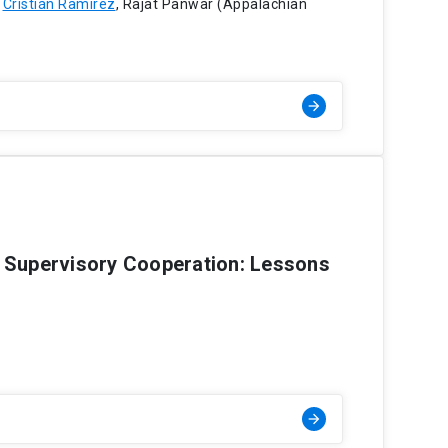
,
Cristián Ramírez
, Rajat Panwar (Appalachian
arrow_forward
r Supervisory Cooperation: Lessons
arrow_forward