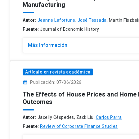
Manufacturing
Autor:
Jeanne Lafortune
,
José Tessada
, Martin Fiszbe
Fuente:
Journal of Economic History
Más Información
Artículo en revista académica
calendar_month
Publicación: 07/06/2026
The Effects of House Prices and Home E
Outcomes
Autor:
Jacelly Céspedes, Zack Liu,
Carlos Parra
Fuente:
Review of Corporate Finance Studies