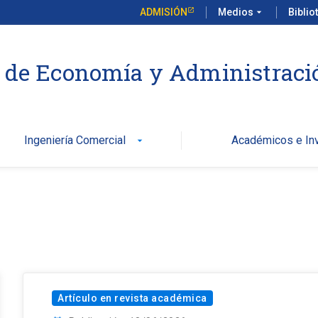
ADMISIÓN
Medios
arrow_drop_down
Biblio
 de Economía y Administraci
Ingeniería Comercial
Académicos e Inv
arrow_drop_down
Artículo en revista académica