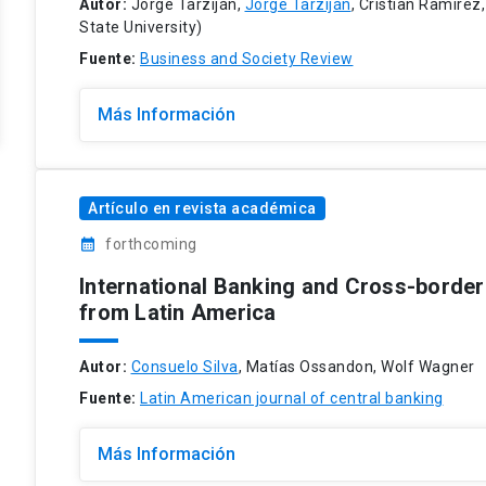
Autor:
Jorge Tarziján,
Jorge Tarziján
, Cristian Ramírez
State University)
Fuente:
Business and Society Review
Más Información
Artículo en revista académica
calendar_month
forthcoming
International Banking and Cross-borde
from Latin America
Autor:
Consuelo Silva
, Matías Ossandon, Wolf Wagner
Fuente:
Latin American journal of central banking
Más Información