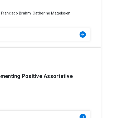
, Francisco Brahm, Catherine Magelssen
arrow_forward
ementing Positive Assortative
arrow_forward