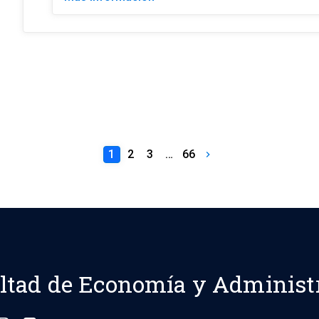
1
2
3
…
66
keyboard_arrow_right
ltad de Economía y Administ