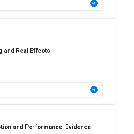
arrow_forward
g and Real Effects
arrow_forward
ption and Performance: Evidence