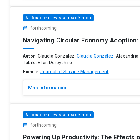
Artículo en revista académica
calendar_month
forthcoming
Navigating Circular Economy Adoption:
Autor:
Claudia Gonzalez,
Claudia González
, Alexandria
Tabilo, Ellen Derbyshire
Fuente:
Journal of Service Management
Más Información
Artículo en revista académica
calendar_month
forthcoming
Powering Up Productivity: The Effects of