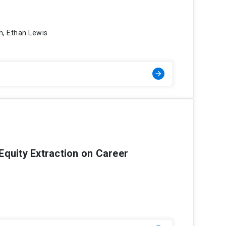
in, Ethan Lewis
arrow_forward
quity Extraction on Career