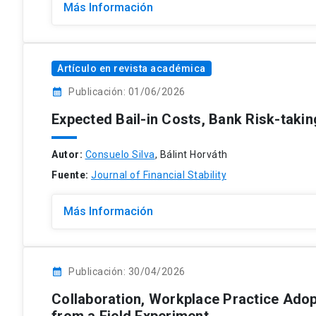
Más Información
Artículo en revista académica
calendar_month
Publicación: 01/06/2026
Expected Bail-in Costs, Bank Risk-takin
Autor:
Consuelo Silva
, Bálint Horváth
Fuente:
Journal of Financial Stability
Más Información
calendar_month
Publicación: 30/04/2026
Collaboration, Workplace Practice Ado
from a Field Experiment