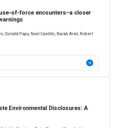
use-of-force encounters–a closer
 warnings
o, Donald Papy, Noel Castillo, Barak Ariel, Robert
arrow_forward
ate Environmental Disclosures: A