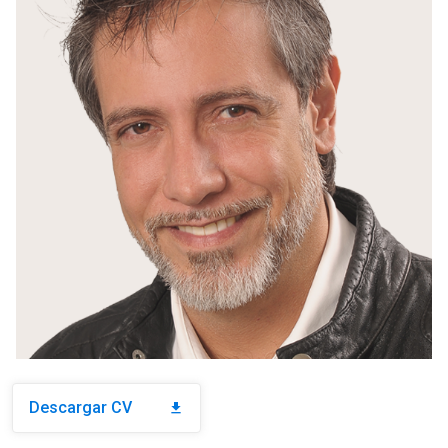
Descargar CV
download