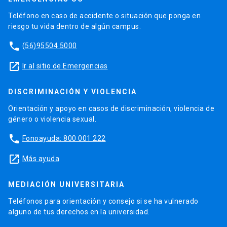
Teléfono en caso de accidente o situación que ponga en
riesgo tu vida dentro de algún campus.
phone
(56)95504 5000
launch
Ir al sitio de Emergencias
DISCRIMINACIÓN Y VIOLENCIA
Orientación y apoyo en casos de discriminación, violencia de
género o violencia sexual.
phone
Fonoayuda: 800 001 222
launch
Más ayuda
MEDIACIÓN UNIVERSITARIA
Teléfonos para orientación y consejo si se ha vulnerado
alguno de tus derechos en la universidad.