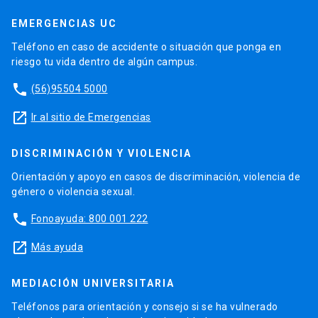
EMERGENCIAS UC
Teléfono en caso de accidente o situación que ponga en
riesgo tu vida dentro de algún campus.
phone
(56)95504 5000
launch
Ir al sitio de Emergencias
DISCRIMINACIÓN Y VIOLENCIA
Orientación y apoyo en casos de discriminación, violencia de
género o violencia sexual.
phone
Fonoayuda: 800 001 222
launch
Más ayuda
MEDIACIÓN UNIVERSITARIA
Teléfonos para orientación y consejo si se ha vulnerado