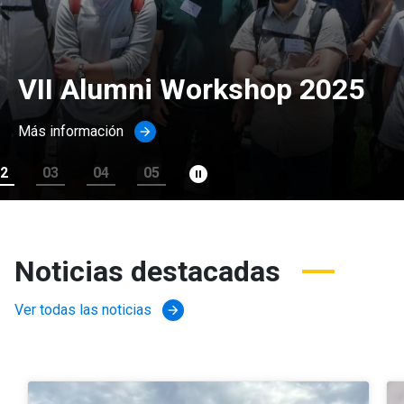
VII Alumni Workshop 2025
Más información
arrow_forward
pause_circle_filled
2
03
04
05
Noticias destacadas
Ver todas las noticias
arrow_forward