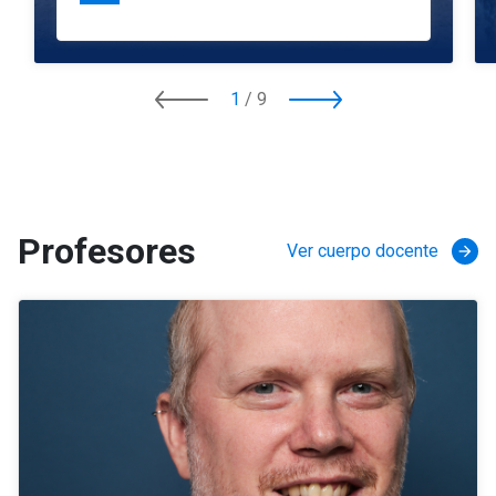
1
/
9
Profesores
Ver cuerpo docente
arrow_forward