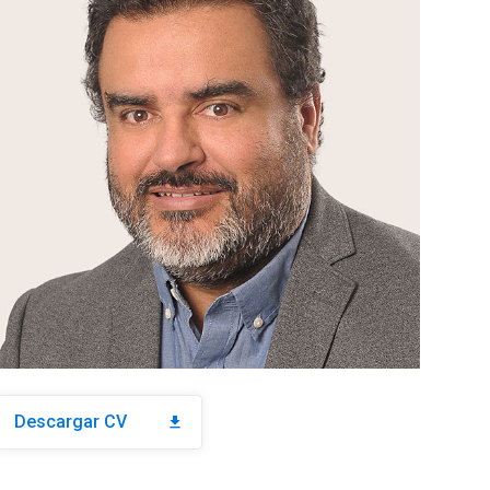
Descargar CV
download