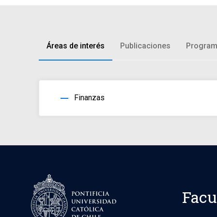
Áreas de interés
Publicaciones
Program
horizontal_rule
Finanzas
Facu