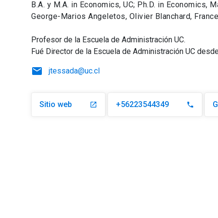
B.A. y M.A. in Economics, UC; Ph.D. in Economics, M
George-Marios Angeletos, Olivier Blanchard, France
Profesor de la Escuela de Administración UC.
Fué Director de la Escuela de Administración UC desde
email
jtessada@uc.cl
Sitio web
+56223544349
G
launch
phone