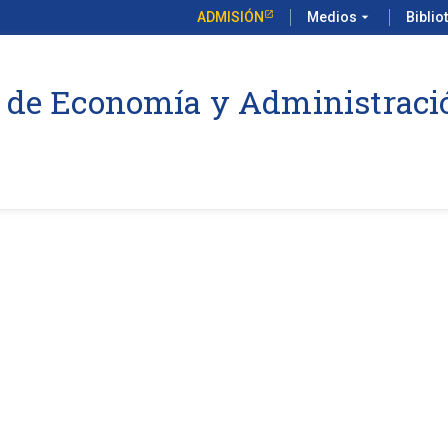
ADMISIÓN
Medios
arrow_drop_down
Biblio
 de Economía y Administraci