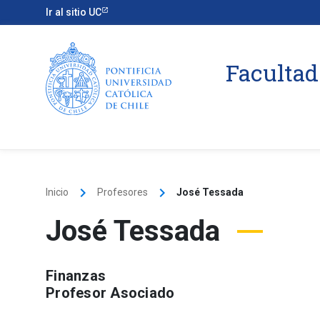
Ir al sitio UC
Facultad
keyboard_arrow_right
keyboard_arrow_right
Inicio
Profesores
José Tessada
José Tessada
Finanzas
Profesor Asociado