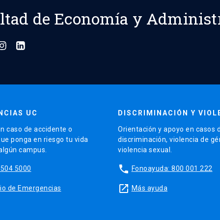
ltad de Economía y Administ
NCIAS UC
DISCRIMINACIÓN Y VIOL
n caso de accidente o
Orientación y apoyo en casos 
que ponga en riesgo tu vida
discriminación, violencia de g
 algún campus.
violencia sexual.
phone
5504 5000
Fonoayuda: 800 001 222
launch
sitio de Emergencias
Más ayuda