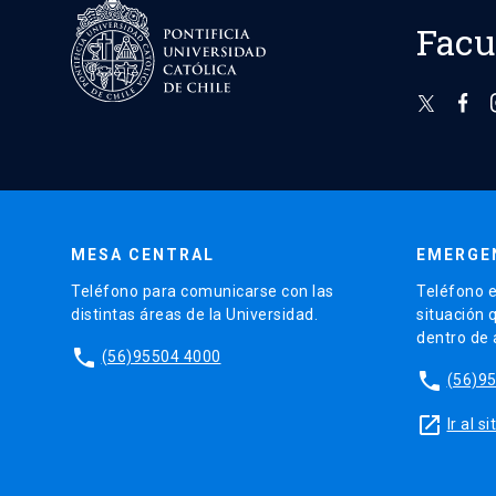
Facu
MESA CENTRAL
EMERGE
Teléfono para comunicarse con las
Teléfono e
distintas áreas de la Universidad.
situación 
dentro de
phone
(56)95504 4000
phone
(56)9
launch
Ir al 