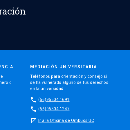
ración
ENCIA
MEDIACIÓN UNIVERSITARIA
de
Teléfonos para orientación y consejo si
énero o
se ha vulnerado alguno de tus derechos
en la universidad.
phone
(56)95504 1691
phone
(56)95504 1247
launch
Ir a la Oficina de Ombuds UC