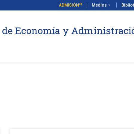
ADMISIÓN
Medios
arrow_drop_down
Biblio
 de Economía y Administraci