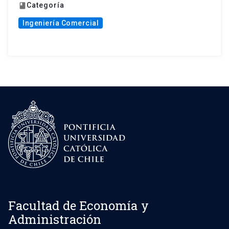
Categoría
book
Ingeniería Comercial
Facultad de Economía y
Administración