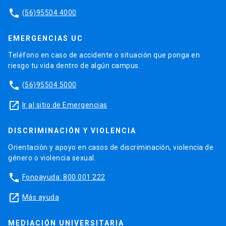
phone
(56)95504 4000
EMERGENCIAS UC
Teléfono en caso de accidente o situación que ponga en
riesgo tu vida dentro de algún campus.
phone
(56)95504 5000
launch
Ir al sitio de Emergencias
DISCRIMINACIÓN Y VIOLENCIA
Orientación y apoyo en casos de discriminación, violencia de
género o violencia sexual.
phone
Fonoayuda: 800 001 222
launch
Más ayuda
MEDIACIÓN UNIVERSITARIA