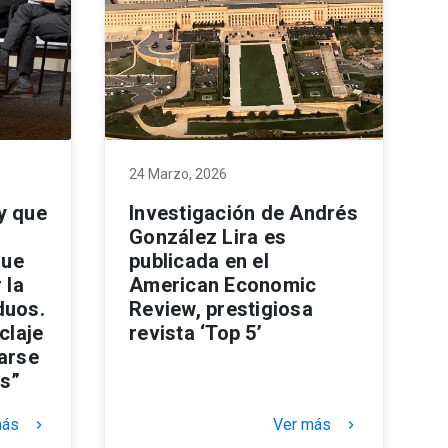
24 Marzo, 2026
y que
Investigación de Andrés
González Lira es
que
publicada en el
 la
American Economic
duos.
Review, prestigiosa
claje
revista ‘Top 5’
narse
os”
más
Ver más
keyboard_arrow_right
keyboard_arrow_right