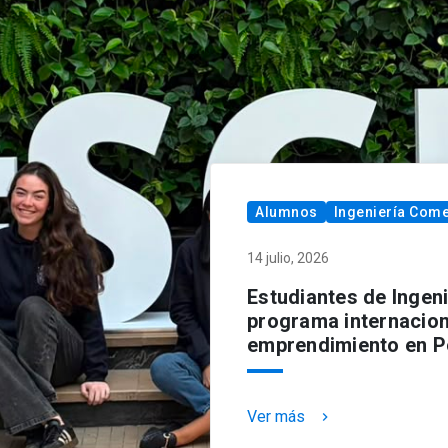
Alumnos
Ingeniería Come
14 julio, 2026
Estudiantes de Ingen
programa internacion
emprendimiento en P
Ver más
keyboard_arrow_right