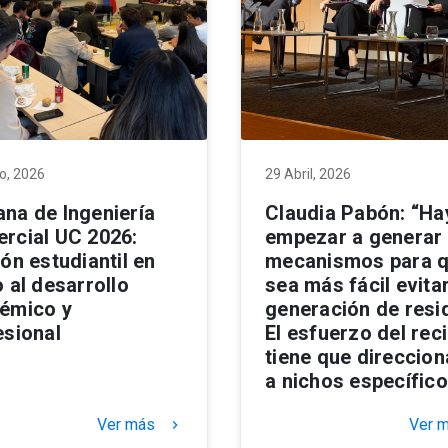
o, 2026
29 Abril, 2026
na de Ingeniería
Claudia Pabón: “Ha
rcial UC 2026:
empezar a generar
ón estudiantil en
mecanismos para 
 al desarrollo
sea más fácil evitar
émico y
generación de resi
esional
El esfuerzo del reci
tiene que direccio
a nichos específic
Ver más
Ver 
keyboard_arrow_right