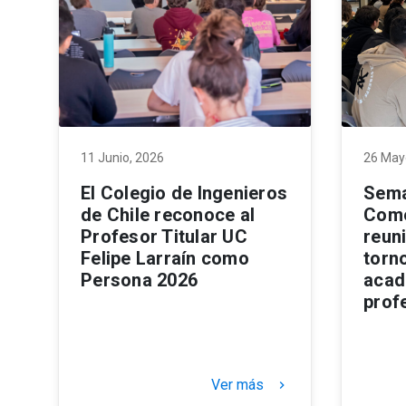
11 Junio, 2026
26 May
El Colegio de Ingenieros
Sema
de Chile reconoce al
Come
Profesor Titular UC
reuni
Felipe Larraín como
torno
Persona 2026
acad
prof
Ver más
keyboard_arrow_right