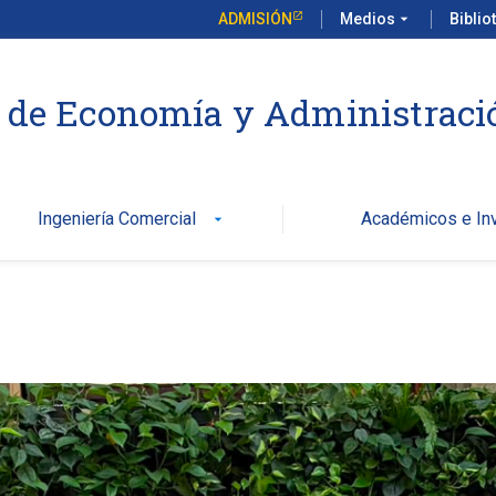
ADMISIÓN
Medios
arrow_drop_down
Biblio
 de Economía y Administraci
Ingeniería Comercial
Académicos e Inv
arrow_drop_down