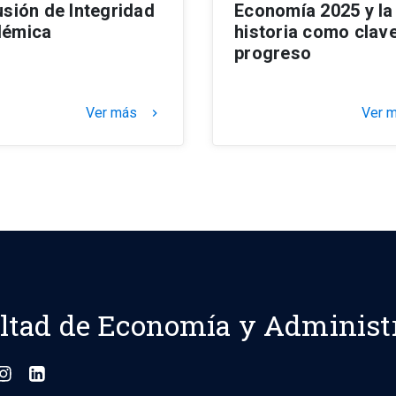
usión de Integridad
Economía 2025 y la
émica
historia como clave
progreso
Ver más
Ver 
keyboard_arrow_right
ltad de Economía y Administ