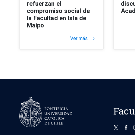
refuerzan el
disc
compromiso social de
Acad
la Facultad en Isla de
Maipo
Ver más
keyboard_arrow_right
Facu