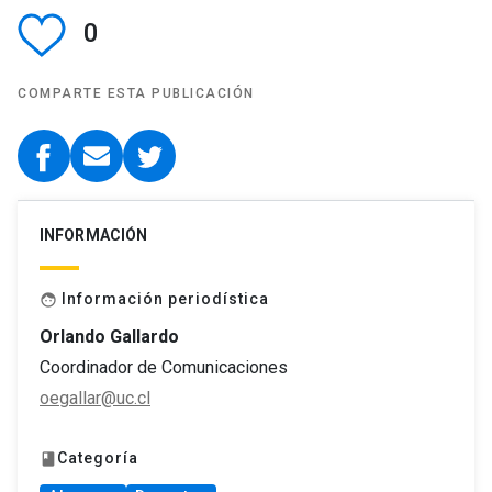
0
COMPARTE ESTA PUBLICACIÓN
INFORMACIÓN
Información periodística
face
Orlando Gallardo
Coordinador de Comunicaciones
oegallar@uc.cl
Categoría
book