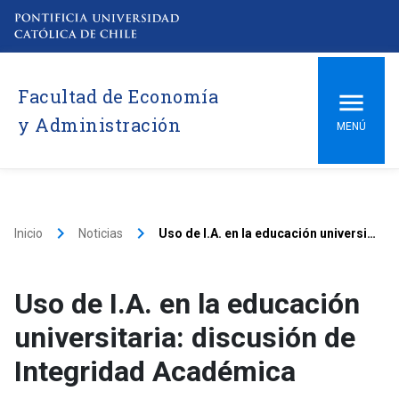
Facultad de Economía
y Administración
MENÚ
keyboard_arrow_right
keyboard_arrow_right
Inicio
Noticias
Uso de I.A. en la educación universitaria: discusión de Integridad Académica
Uso de I.A. en la educación
universitaria: discusión de
Integridad Académica