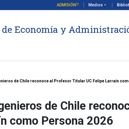
ADMISIÓN
Medios
arrow_drop_down
Biblio
 de Economía y Administraci
enieros de Chile reconoce al Profesor Titular UC Felipe Larraín co
ngenieros de Chile reconoc
aín como Persona 2026