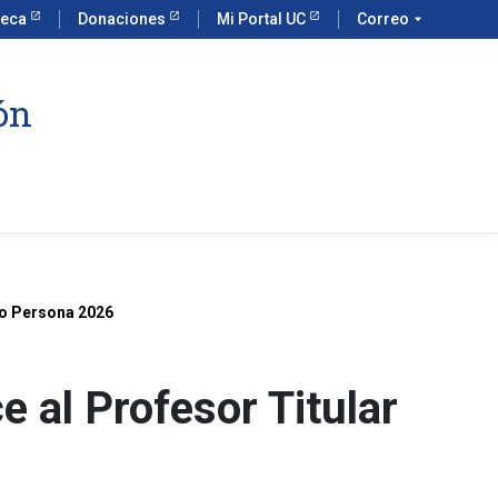
teca
Donaciones
Mi Portal UC
Correo
arrow_drop_down
ón
mo Persona 2026
e al Profesor Titular