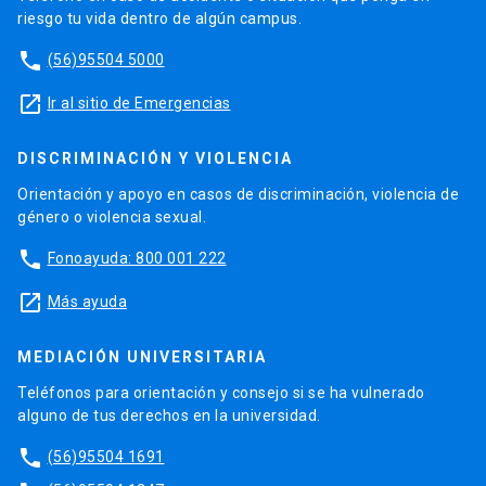
riesgo tu vida dentro de algún campus.
phone
(56)95504 5000
launch
Ir al sitio de Emergencias
DISCRIMINACIÓN Y VIOLENCIA
Orientación y apoyo en casos de discriminación, violencia de
género o violencia sexual.
phone
Fonoayuda: 800 001 222
launch
Más ayuda
MEDIACIÓN UNIVERSITARIA
Teléfonos para orientación y consejo si se ha vulnerado
alguno de tus derechos en la universidad.
phone
(56)95504 1691