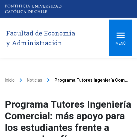
Facultad de Economía
y Administración
MENÚ
keyboard_arrow_right
keyboard_arrow_right
Inicio
Noticias
Programa Tutores Ingeniería Comercial: más apoyo para los estudiantes frente a nuevos desafíos
Programa Tutores Ingeniería
Comercial: más apoyo para
los estudiantes frente a