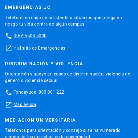
EMERGENCIAS UC
Teléfono en caso de accidente o situación que ponga en
riesgo tu vida dentro de algún campus.
phone
(56)95504 5000
launch
Ir al sitio de Emergencias
DISCRIMINACIÓN Y VIOLENCIA
Orientación y apoyo en casos de discriminación, violencia de
género o violencia sexual.
phone
Fonoayuda: 800 001 222
launch
Más ayuda
MEDIACIÓN UNIVERSITARIA
Teléfonos para orientación y consejo si se ha vulnerado
alguno de tus derechos en la universidad.