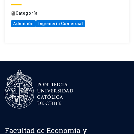
Categoría
book
Admisión
Ingeniería Comercial
Facultad de Economía y