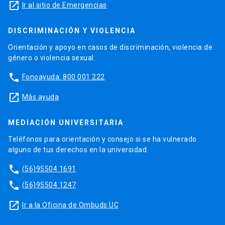
launch
Ir al sitio de Emergencias
DISCRIMINACIÓN Y VIOLENCIA
Orientación y apoyo en casos de discriminación, violencia de
género o violencia sexual.
phone
Fonoayuda: 800 001 222
launch
Más ayuda
MEDIACIÓN UNIVERSITARIA
Teléfonos para orientación y consejo si se ha vulnerado
alguno de tus derechos en la universidad.
phone
(56)95504 1691
phone
(56)95504 1247
launch
Ir a la Oficina de Ombuds UC