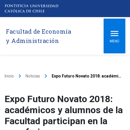
Facultad de Economía
y Administración
MENÚ
keyboard_arrow_right
keyboard_arrow_right
Inicio
Noticias
Expo Futuro Novato 2018: académicos y alumnos de la Facultad participan en la gran feria
Expo Futuro Novato 2018:
académicos y alumnos de la
Facultad participan en la