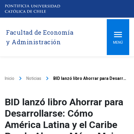
Facultad de Economía
y Administración
MENÚ
keyboard_arrow_right
keyboard_arrow_right
Inicio
Noticias
BID lanzó libro Ahorrar para Desarrollarse: Cómo América Latina y el Caribe Puede Ahorrar Más y Mejor
BID lanzó libro Ahorrar para
Desarrollarse: Cómo
América Latina y el Caribe