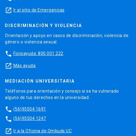
launch
Ir al sitio de Emergencias
DISCRIMINACIÓN Y VIOLENCIA
Orientación y apoyo en casos de discriminación, violencia de
género o violencia sexual.
phone
Fonoayuda: 800 001 222
launch
Más ayuda
MEDIACIÓN UNIVERSITARIA
Teléfonos para orientación y consejo si se ha vulnerado
alguno de tus derechos en la universidad.
phone
(56)95504 1691
phone
(56)95504 1247
launch
Ir a la Oficina de Ombuds UC