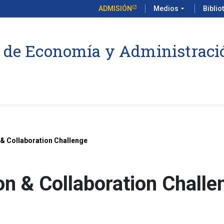
ADMISIÓN
Medios
arrow_drop_down
Biblio
 de Economía y Administraci
& Collaboration Challenge
n & Collaboration Challe