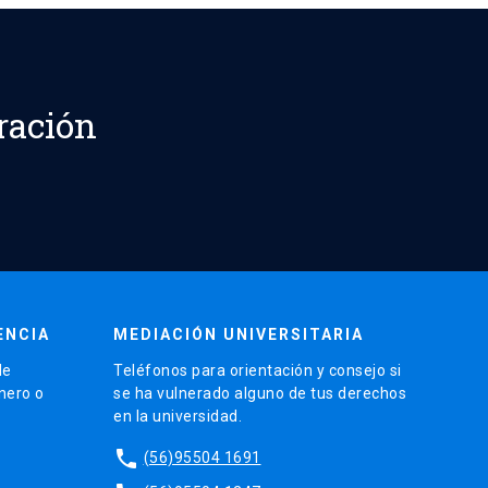
ración
ENCIA
MEDIACIÓN UNIVERSITARIA
de
Teléfonos para orientación y consejo si
énero o
se ha vulnerado alguno de tus derechos
en la universidad.
phone
(56)95504 1691