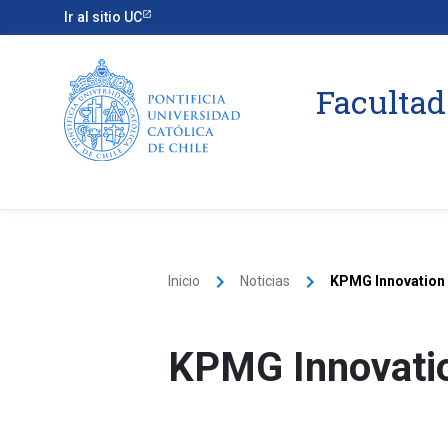
Ir al sitio UC
Facultad
keyboard_arrow_right
keyboard_arrow_right
Inicio
Noticias
KPMG Innovation 
KPMG Innovatio