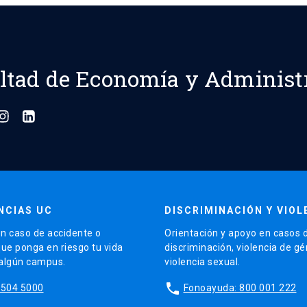
ltad de Economía y Administ
NCIAS UC
DISCRIMINACIÓN Y VIOL
n caso de accidente o
Orientación y apoyo en casos 
que ponga en riesgo tu vida
discriminación, violencia de g
 algún campus.
violencia sexual.
phone
5504 5000
Fonoayuda: 800 001 222