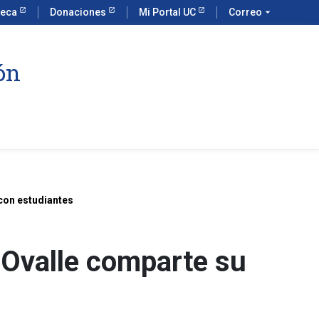
teca
Donaciones
Mi Portal UC
Correo
arrow_drop_down
ón
con estudiantes
 Ovalle comparte su