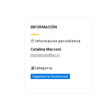
INFORMACIÓN
Información periodística
face
Catalina Marconi
mcmarconi@uc.cl
Categoría
book
Ingeniería Comercial