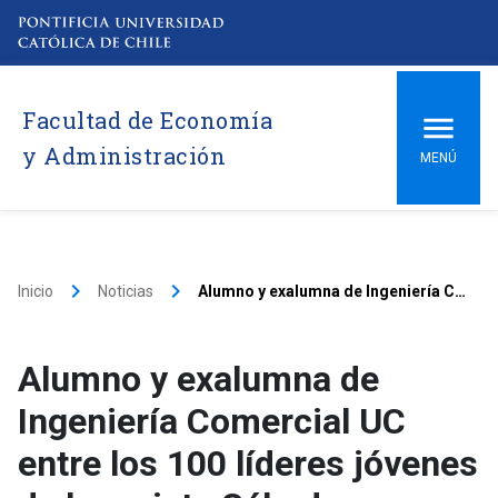
Facultad de Economía
y Administración
MENÚ
keyboard_arrow_right
keyboard_arrow_right
Inicio
Noticias
Alumno y exalumna de Ingeniería Comercial UC entre los 100 líderes jóvenes de la revista Sábado
Alumno y exalumna de
Ingeniería Comercial UC
entre los 100 líderes jóvenes