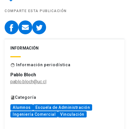
COMPARTE ESTA PUBLICACIÓN
INFORMACIÓN
Información periodística
face
Pablo Bloch
pablo.bloch@uc.cl
Categoría
book
Alumnos
Escuela de Administración
Ingeniería Comercial
Vinculación