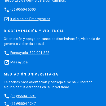
riesgo tu vida dentro de algún campus.
phone
(56)95504 5000
launch
Ir al sitio de Emergencias
DISCRIMINACIÓN Y VIOLENCIA
Orientación y apoyo en casos de discriminación, violencia de
género o violencia sexual.
phone
Fonoayuda: 800 001 222
launch
Más ayuda
MEDIACIÓN UNIVERSITARIA
Teléfonos para orientación y consejo si se ha vulnerado
alguno de tus derechos en la universidad.
phone
(56)95504 1691
phone
(56)95504 1247