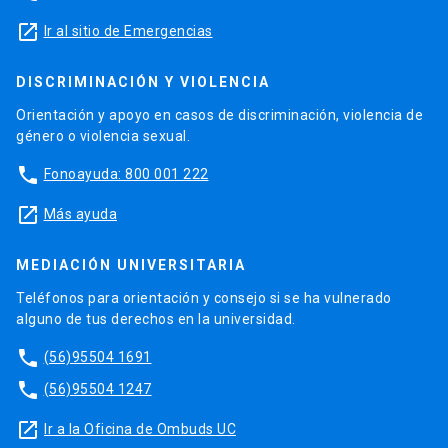
launch
Ir al sitio de Emergencias
DISCRIMINACIÓN Y VIOLENCIA
Orientación y apoyo en casos de discriminación, violencia de
género o violencia sexual.
phone
Fonoayuda: 800 001 222
launch
Más ayuda
MEDIACIÓN UNIVERSITARIA
Teléfonos para orientación y consejo si se ha vulnerado
alguno de tus derechos en la universidad.
phone
(56)95504 1691
phone
(56)95504 1247
launch
Ir a la Oficina de Ombuds UC