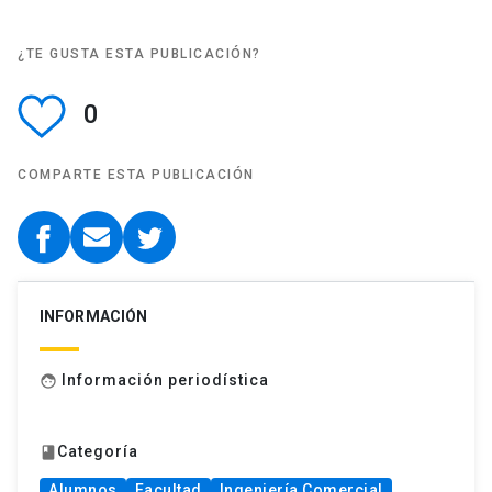
¿TE GUSTA ESTA PUBLICACIÓN?
0
COMPARTE ESTA PUBLICACIÓN
INFORMACIÓN
Información periodística
face
Categoría
book
Alumnos
Facultad
Ingeniería Comercial