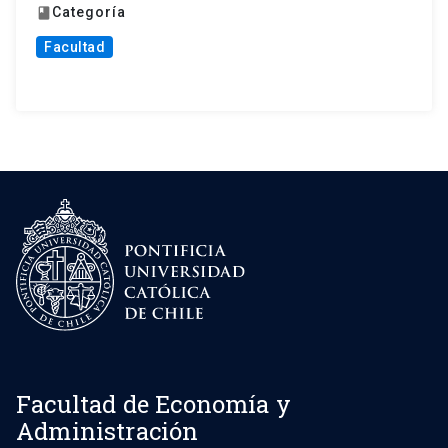
Categoría
book
Facultad
Facultad de Economía y
Administración