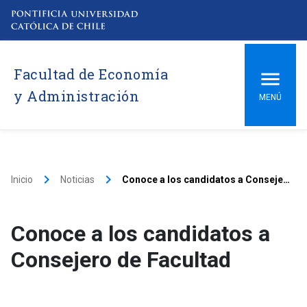
Facultad de Economía
y Administración
MENÚ
keyboard_arrow_right
keyboard_arrow_right
Inicio
Noticias
Conoce a los candidatos a Consejero de Facultad
Conoce a los candidatos a
Consejero de Facultad