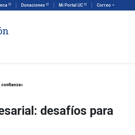
teca
Donaciones
Mi Portal UC
Correo
arrow_drop_down
ón
a confianza»
sarial: desafíos para