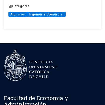
Categoría
book
Alumnos
Ingeniería Comercial
Facultad de Economía y
Administración