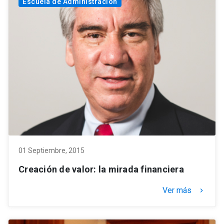
Escuela de Administración
01 Septiembre, 2015
Creación de valor: la mirada financiera
Ver más
keyboard_arrow_right