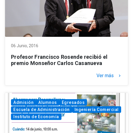
06 Junio, 2016
Profesor Francisco Rosende recibió el
premio Monseñor Carlos Casanueva
Ver más
keyboard_arrow_right
Admisión
Alumnos
Egresados
Escuela de Administración
Ingeniería Comercial
Instituto de Economía