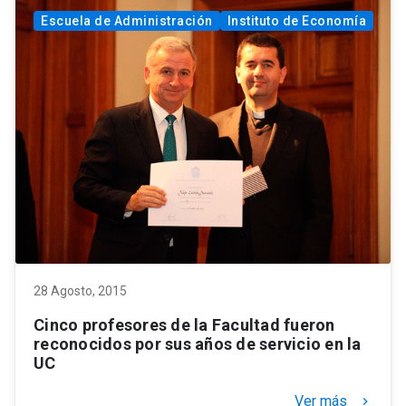
Escuela de Administración
Instituto de Economía
28 Agosto, 2015
Cinco profesores de la Facultad fueron
reconocidos por sus años de servicio en la
UC
Ver más
keyboard_arrow_right