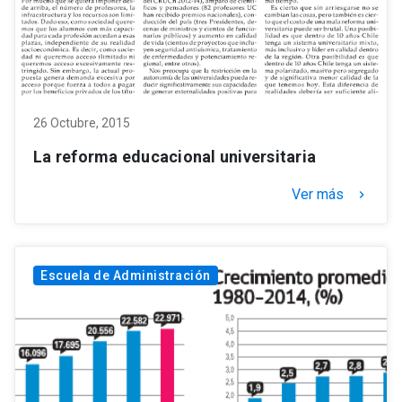
26 Octubre, 2015
La reforma educacional universitaria
Ver más
keyboard_arrow_right
Escuela de Administración