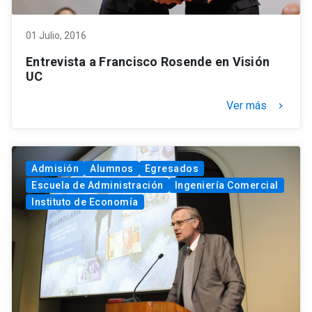
01 Julio, 2016
Entrevista a Francisco Rosende en Visión
UC
Ver más
keyboard_arrow_right
Admisión
Alumnos
Egresados
Escuela de Administración
Ingeniería Comercial
Instituto de Economía