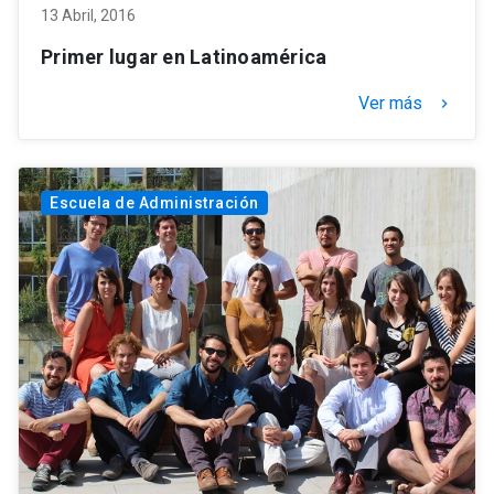
13 Abril, 2016
Primer lugar en Latinoamérica
Ver más
keyboard_arrow_right
Escuela de Administración