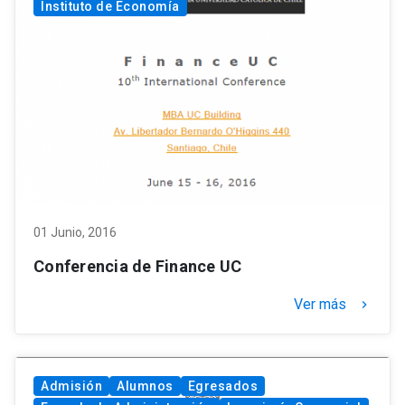
Instituto de Economía
01 Junio, 2016
Conferencia de Finance UC
Ver más
keyboard_arrow_right
Admisión
Alumnos
Egresados