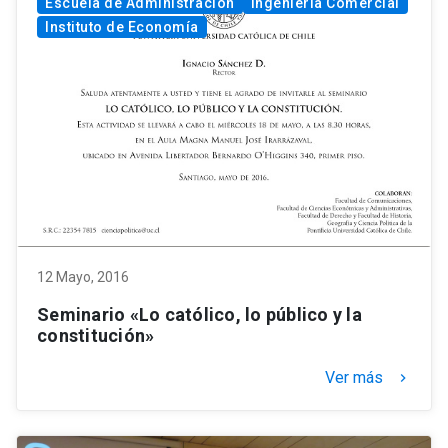
Escuela de Administración
Ingeniería Comercial
Instituto de Economía
12 Mayo, 2016
Seminario «Lo católico, lo público y la
constitución»
Ver más
keyboard_arrow_right