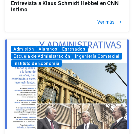
Entrevista a Klaus Schmidt Hebbel en CNN
Intimo
Ver más
keyboard_arrow_right
Admisión
Alumnos
Egresados
Escuela de Administración
Ingeniería Comercial
Instituto de Economía