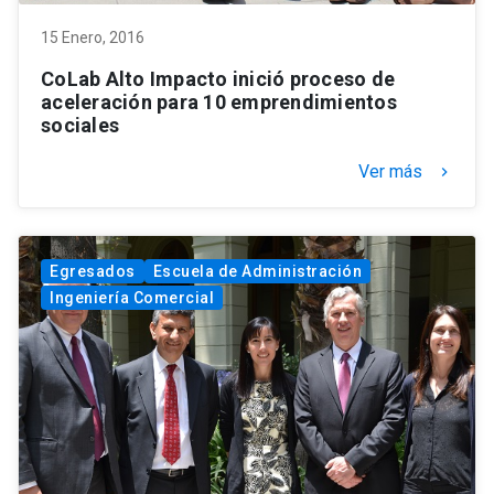
15 Enero, 2016
CoLab Alto Impacto inició proceso de
aceleración para 10 emprendimientos
sociales
Ver más
keyboard_arrow_right
Egresados
Escuela de Administración
Ingeniería Comercial