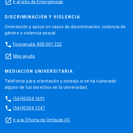
launch
Ir al sitio de Emergencias
DISCRIMINACIÓN Y VIOLENCIA
Orientación y apoyo en casos de discriminación, violencia de
género o violencia sexual.
phone
Fonoayuda: 800 001 222
launch
Más ayuda
MEDIACIÓN UNIVERSITARIA
Teléfonos para orientación y consejo si se ha vulnerado
alguno de tus derechos en la universidad.
phone
(56)95504 1691
phone
(56)95504 1247
launch
Ir a la Oficina de Ombuds UC