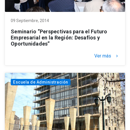
09 Septiembre, 2014
Seminario “Perspectivas para el Futuro
Empresarial en la Región: Desafíos y
Oportunidades”
Ver más
keyboard_arrow_right
Escuela de Administración