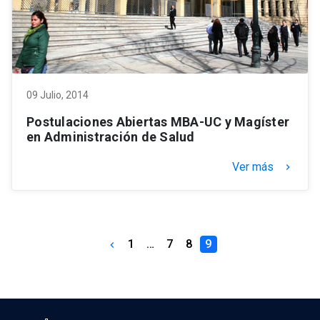
09 Julio, 2014
Postulaciones Abiertas MBA-UC y Magíster
en Administración de Salud
Ver más
keyboard_arrow_right
1
…
7
8
9
keyboard_arrow_left