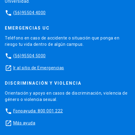
Universidad.
phone
(56)95504 4000
EMERGENCIAS UC
Teléfono en caso de accidente o situación que ponga en
riesgo tu vida dentro de algún campus.
phone
(56)95504 5000
launch
Ir al sitio de Emergencias
DISCRIMINACIÓN Y VIOLENCIA
Orientación y apoyo en casos de discriminación, violencia de
género o violencia sexual.
phone
Fonoayuda: 800 001 222
launch
Más ayuda