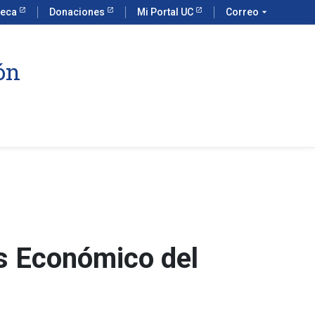
teca
Donaciones
Mi Portal UC
Correo
arrow_drop_down
ón
is Económico del