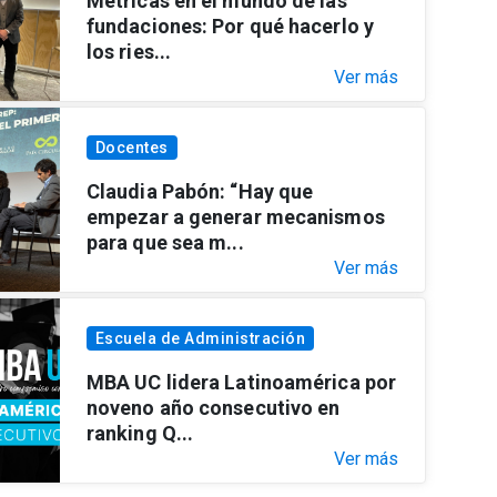
Métricas en el mundo de las
fundaciones: Por qué hacerlo y
los ries...
Ver más
Docentes
Claudia Pabón: “Hay que
empezar a generar mecanismos
para que sea m...
Ver más
Escuela de Administración
MBA UC lidera Latinoamérica por
noveno año consecutivo en
ranking Q...
Ver más