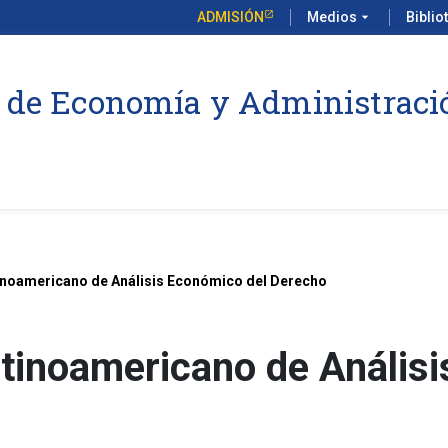
ADMISIÓN
Medios
arrow_drop_down
Biblio
 de Economía y Administraci
tinoamericano de Análisis Económico del Derecho
atinoamericano de Anális