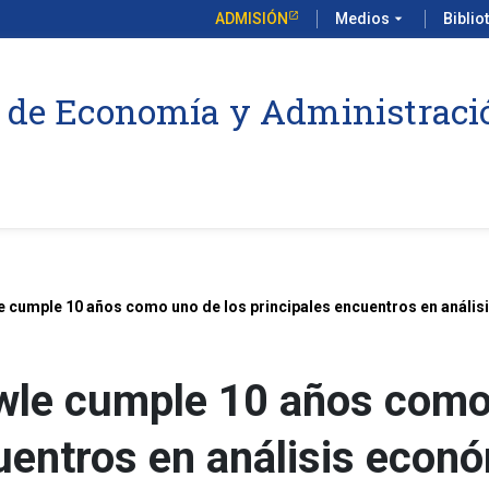
ADMISIÓN
Medios
arrow_drop_down
Biblio
 de Economía y Administraci
e cumple 10 años como uno de los principales encuentros en análi
wle cumple 10 años como
cuentros en análisis eco