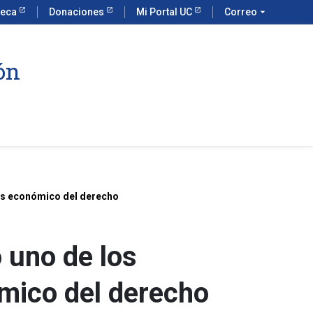
teca
Donaciones
Mi Portal UC
Correo
arrow_drop_down
ón
sis económico del derecho
 uno de los
nómico del derecho