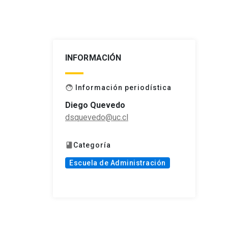
INFORMACIÓN
Información periodística
face
Diego Quevedo
dsquevedo@uc.cl
Categoría
book
Escuela de Administración