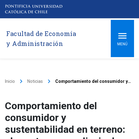
Facultad de Economía
y Administración
MENÚ
keyboard_arrow_right
keyboard_arrow_right
Inicio
Noticias
Comportamiento del consumidor y sustentabilidad en terreno: el aporte y aprendizaje de Ingeniería Comercial UC
Comportamiento del
consumidor y
sustentabilidad en terreno: