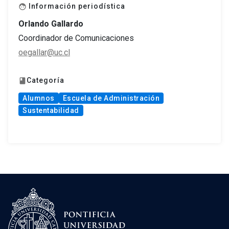
Información periodística
face
Orlando Gallardo
Coordinador de Comunicaciones
oegallar@uc.cl
Categoría
book
Alumnos
Escuela de Administración
Sustentabilidad