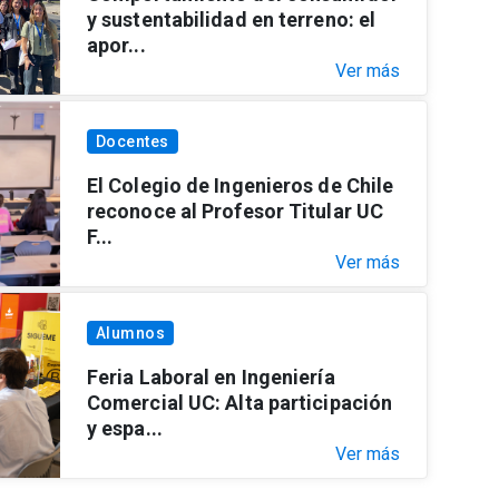
y sustentabilidad en terreno: el
apor...
Ver más
Docentes
El Colegio de Ingenieros de Chile
reconoce al Profesor Titular UC
F...
Ver más
Alumnos
Feria Laboral en Ingeniería
Comercial UC: Alta participación
y espa...
Ver más