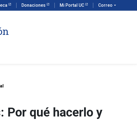
teca
Donaciones
Mi Portal UC
Correo
arrow_drop_down
ón
al
: Por qué hacerlo y