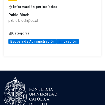
Información periodística
face
Pablo Bloch
pablo.bloch@uc.cl
Categoría
book
Escuela de Administración
Innovación