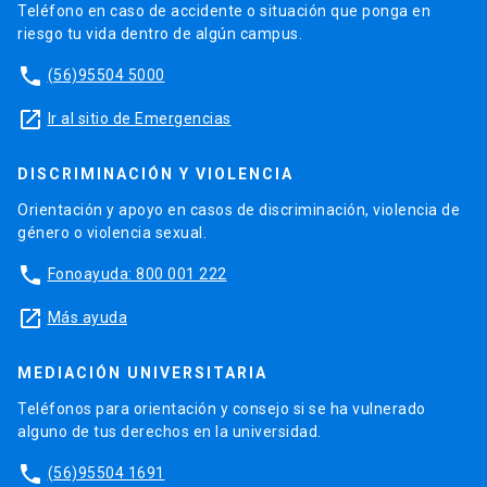
Teléfono en caso de accidente o situación que ponga en
riesgo tu vida dentro de algún campus.
phone
(56)95504 5000
launch
Ir al sitio de Emergencias
DISCRIMINACIÓN Y VIOLENCIA
Orientación y apoyo en casos de discriminación, violencia de
género o violencia sexual.
phone
Fonoayuda: 800 001 222
launch
Más ayuda
MEDIACIÓN UNIVERSITARIA
Teléfonos para orientación y consejo si se ha vulnerado
alguno de tus derechos en la universidad.
phone
(56)95504 1691