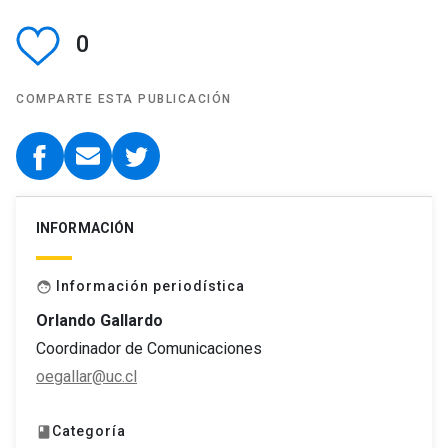
0
COMPARTE ESTA PUBLICACIÓN
INFORMACIÓN
Información periodística
face
Orlando Gallardo
Coordinador de Comunicaciones
oegallar@uc.cl
Categoría
book