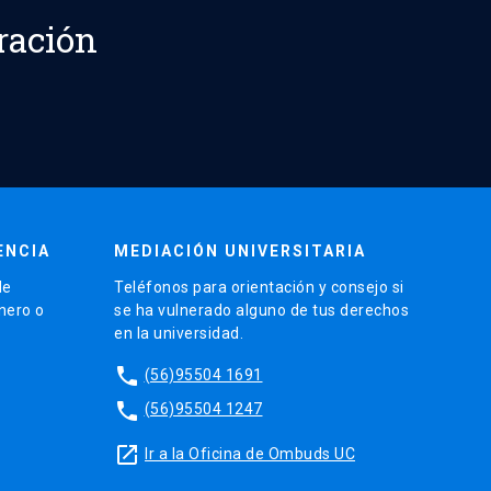
ración
ENCIA
MEDIACIÓN UNIVERSITARIA
de
Teléfonos para orientación y consejo si
énero o
se ha vulnerado alguno de tus derechos
en la universidad.
phone
(56)95504 1691
phone
(56)95504 1247
launch
Ir a la Oficina de Ombuds UC