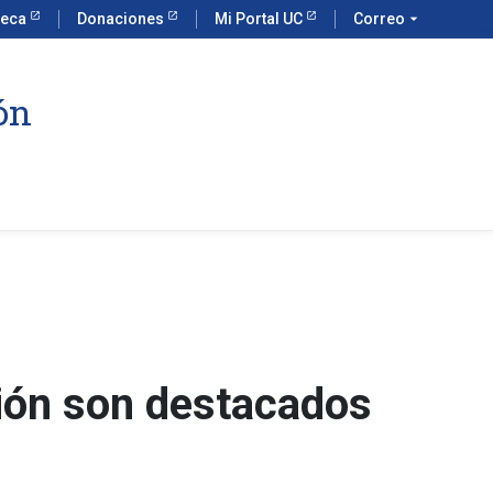
teca
Donaciones
Mi Portal UC
Correo
arrow_drop_down
ón
ción son destacados