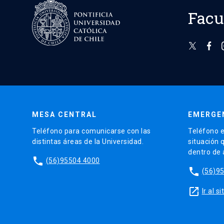
Facu
MESA CENTRAL
EMERGE
Teléfono para comunicarse con las
Teléfono e
distintas áreas de la Universidad.
situación 
dentro de
phone
(56)95504 4000
phone
(56)9
launch
Ir al 