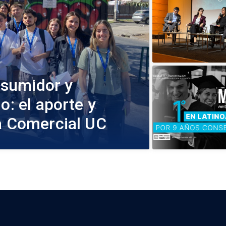
sumidor y
o: el aporte y
ía Comercial UC