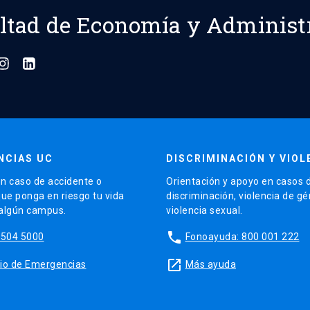
ltad de Economía y Administ
NCIAS UC
DISCRIMINACIÓN Y VIOL
n caso de accidente o
Orientación y apoyo en casos 
que ponga en riesgo tu vida
discriminación, violencia de g
 algún campus.
violencia sexual.
phone
5504 5000
Fonoayuda: 800 001 222
launch
sitio de Emergencias
Más ayuda