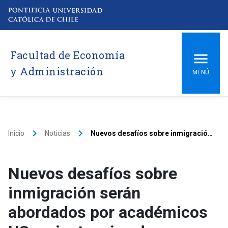
Facultad de Economía
y Administración
MENÚ
keyboard_arrow_right
keyboard_arrow_right
Inicio
Noticias
Nuevos desafíos sobre inmigración serán abordados por académicos UC en instancias de Gobierno
Nuevos desafíos sobre
inmigración serán
abordados por académicos