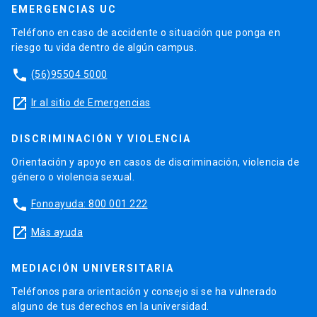
EMERGENCIAS UC
Teléfono en caso de accidente o situación que ponga en
riesgo tu vida dentro de algún campus.
phone
(56)95504 5000
launch
Ir al sitio de Emergencias
DISCRIMINACIÓN Y VIOLENCIA
Orientación y apoyo en casos de discriminación, violencia de
género o violencia sexual.
phone
Fonoayuda: 800 001 222
launch
Más ayuda
MEDIACIÓN UNIVERSITARIA
Teléfonos para orientación y consejo si se ha vulnerado
alguno de tus derechos en la universidad.