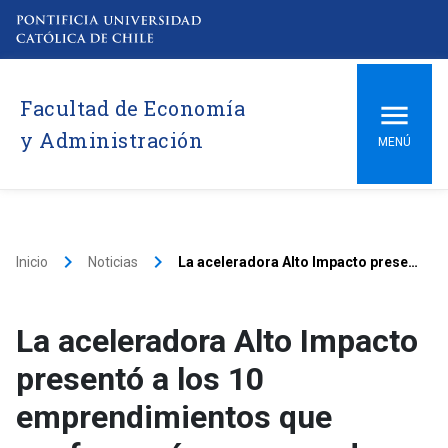
Facultad de Economía
y Administración
MENÚ
keyboard_arrow_right
keyboard_arrow_right
Inicio
Noticias
La aceleradora Alto Impacto presentó a los 10 emprendimientos que conformarán su segunda generación
La aceleradora Alto Impacto
presentó a los 10
emprendimientos que