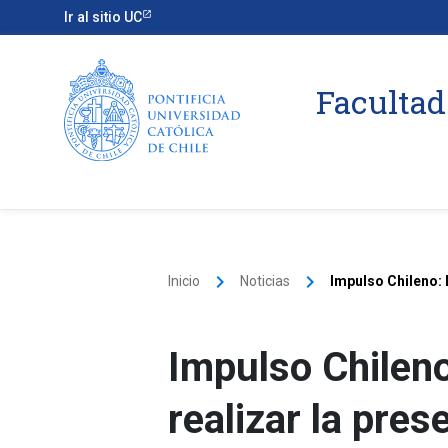
Ir al sitio UC
Facultad
keyboard_arrow_right
keyboard_arrow_right
Inicio
Noticias
Impulso Chileno: 
Impulso Chileno
realizar la pre