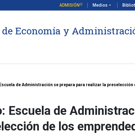
ADMISIÓN
Medios
arrow_drop_down
Biblio
 de Economía y Administraci
Escuela de Administración se prepara para realizar la preselecció
: Escuela de Administrac
selección de los emprende