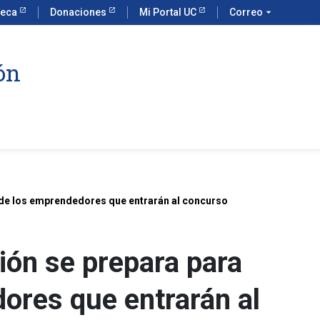
teca
Donaciones
Mi Portal UC
Correo
arrow_drop_down
ón
n de los emprendedores que entrarán al concurso
ión se prepara para
dores que entrarán al