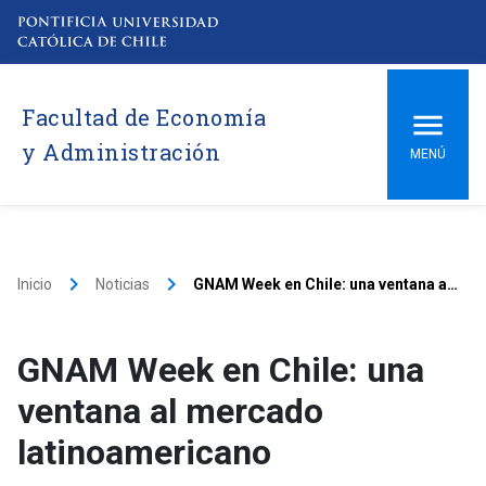
Facultad de Economía
y Administración
MENÚ
keyboard_arrow_right
keyboard_arrow_right
Inicio
Noticias
GNAM Week en Chile: una ventana al mercado latinoamericano
GNAM Week en Chile: una
ventana al mercado
latinoamericano