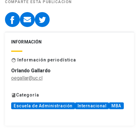
COMPARTE ESTA PUBLICACIÓN
INFORMACIÓN
Información periodística
face
Orlando Gallardo
oegallar@uc.cl
Categoría
book
Escuela de Administración
Internacional
MBA