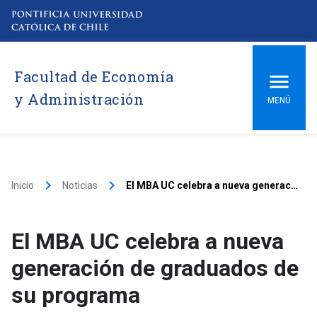
Facultad de Economía
y Administración
MENÚ
keyboard_arrow_right
keyboard_arrow_right
Inicio
Noticias
El MBA UC celebra a nueva generación de graduados de su programa
El MBA UC celebra a nueva
generación de graduados de
su programa