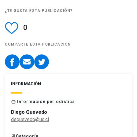
¿TE GUSTA ESTA PUBLICACIÓN?
0
COMPARTE ESTA PUBLICACIÓN
INFORMACIÓN
Información periodística
face
Diego Quevedo
dsquevedo@uc.cl
Categoría
book