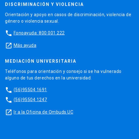
DISCRIMINACIÓN Y VIOLENCIA
Orientación y apoyo en casos de discriminación, violencia de
género o violencia sexual.
phone
Fonoayuda: 800 001 222
launch
Más ayuda
MEDIACIÓN UNIVERSITARIA
Teléfonos para orientación y consejo si se ha vulnerado
alguno de tus derechos en la universidad.
phone
(56)95504 1691
phone
(56)95504 1247
launch
Ir a la Oficina de Ombuds UC