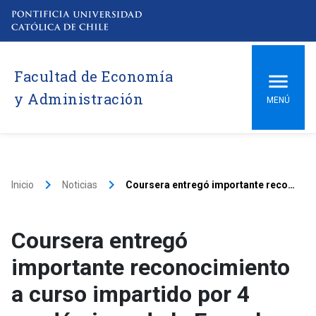
Facultad de Economía
y Administración
MENÚ
keyboard_arrow_right
keyboard_arrow_right
Inicio
Noticias
Coursera entregó importante reconocimiento a curso impartido por 4 académicos de la Escuela
Coursera entregó
importante reconocimiento
a curso impartido por 4