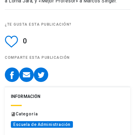
a Lorna Jara; y «Mejor Profesor» a Marcos Singer.
¿TE GUSTA ESTA PUBLICACIÓN?
0
COMPARTE ESTA PUBLICACIÓN
INFORMACIÓN
Categoría
book
Escuela de Administración