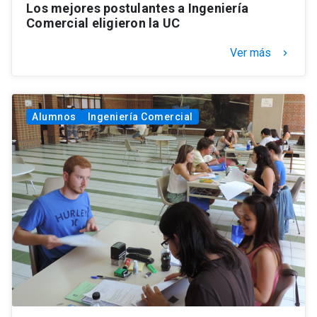
Los mejores postulantes a Ingeniería
Comercial eligieron la UC
Ver más
keyboard_arrow_right
Alumnos
Ingeniería Comercial