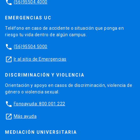
phone
(56)95504 4000
EMERGENCIAS UC
Teléfono en caso de accidente o situación que ponga en
riesgo tu vida dentro de algún campus.
phone
(56)95504 5000
launch
Ir al sitio de Emergencias
DISCRIMINACIÓN Y VIOLENCIA
Orientación y apoyo en casos de discriminación, violencia de
género o violencia sexual.
phone
Fonoayuda: 800 001 222
launch
Más ayuda
MEDIACIÓN UNIVERSITARIA