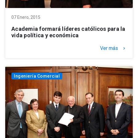
07 Enero, 2015
Academia formará líderes católicos para la
vida política y económica
Ver más
keyboard_arrow_right
Ingeniería Comercial