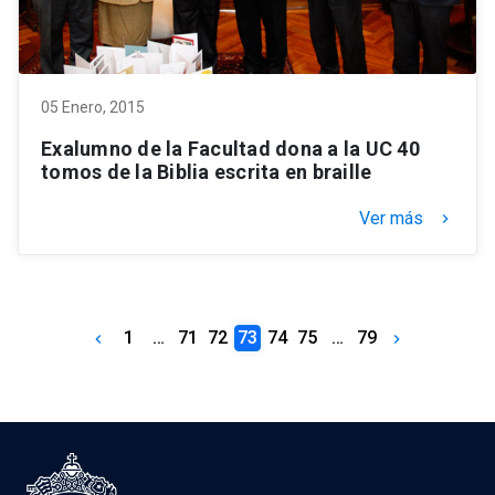
05 Enero, 2015
Exalumno de la Facultad dona a la UC 40
tomos de la Biblia escrita en braille
Ver más
keyboard_arrow_right
1
…
71
72
73
74
75
…
79
keyboard_arrow_left
keyboard_arrow_right