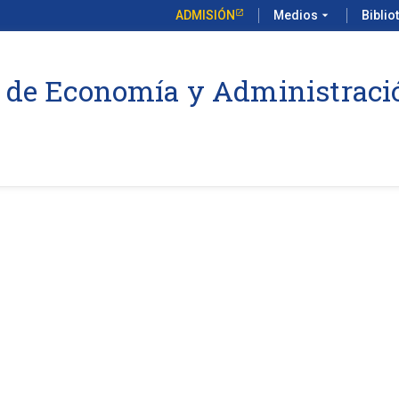
ADMISIÓN
Medios
arrow_drop_down
Biblio
 de Economía y Administraci