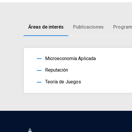
Áreas de interés
Publicaciones
Program
horizontal_rule
Microeconomía Aplicada
horizontal_rule
Reputación
horizontal_rule
Teoría de Juegos