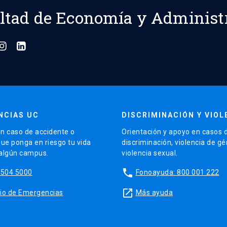
ltad de Economía y Administ
NCIAS UC
DISCRIMINACIÓN Y VIOL
n caso de accidente o
Orientación y apoyo en casos 
que ponga en riesgo tu vida
discriminación, violencia de g
 algún campus.
violencia sexual.
phone
5504 5000
Fonoayuda: 800 001 222
launch
sitio de Emergencias
Más ayuda