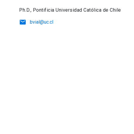
Ph.D., Pontificia Universidad Católica de Chile
email
bvial@uc.cl