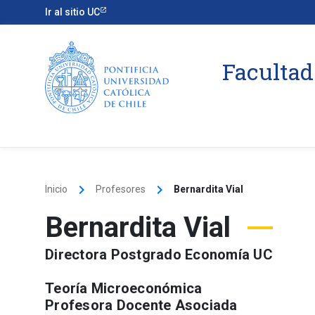
Ir al sitio UC
Facultad
keyboard_arrow_right
keyboard_arrow_right
Inicio
Profesores
Bernardita Vial
Bernardita Vial
Directora Postgrado Economía UC
Teoría Microeconómica
Profesora Docente Asociada