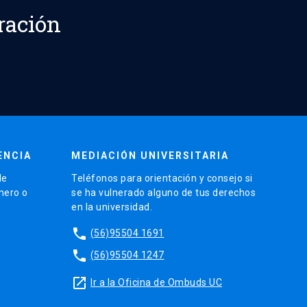
ración
ENCIA
MEDIACIÓN UNIVERSITARIA
de
Teléfonos para orientación y consejo si
énero o
se ha vulnerado alguno de tus derechos
en la universidad.
phone
(56)95504 1691
phone
(56)95504 1247
launch
Ir a la Oficina de Ombuds UC