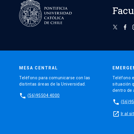
Facu
MESA CENTRAL
EMERGE
Teléfono para comunicarse con las
Teléfono e
distintas áreas de la Universidad.
situación 
dentro de
phone
(56)95504 4000
phone
(56)9
launch
Ir al 