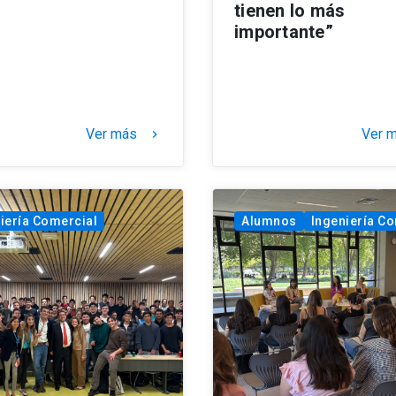
tienen lo más
importante”
Ver más
Ver 
keyboard_arrow_right
iería Comercial
Alumnos
Ingeniería C