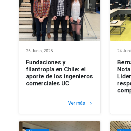
26 Junio, 2025
24 Juni
Fundaciones y
Bern
filantropía en Chile: el
Nota
aporte de los ingenieros
Lide
comerciales UC
respo
comp
Ver más
keyboard_arrow_right