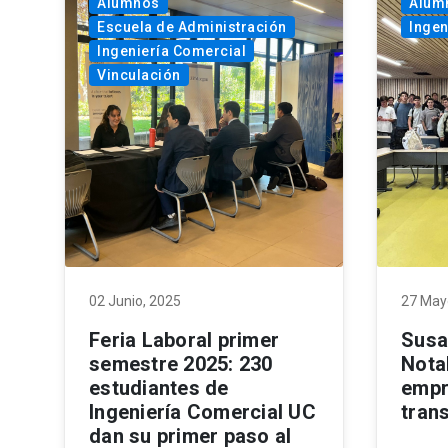
Alumnos
Alum
Escuela de Administración
Ingen
Ingeniería Comercial
Vinculación
02 Junio, 2025
27 May
Feria Laboral primer
Susa
semestre 2025: 230
Nota
estudiantes de
empr
Ingeniería Comercial UC
tran
dan su primer paso al