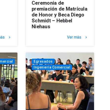
Ceremonia de
premiación de Matrícula
de Honor y Beca Diego
Schmidt – Hebbel
Niehaus
más
Ver más
keyboard_arrow_right
keyboard_arrow_right
omercial
Egresados
Ingeniería Comercial