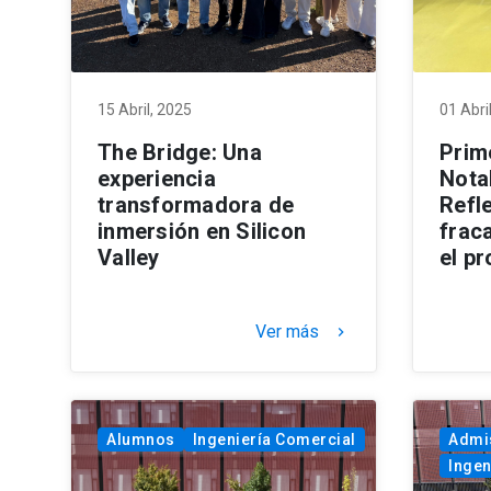
15 Abril, 2025
01 Abri
The Bridge: Una
Prim
experiencia
Nota
transformadora de
Refl
inmersión en Silicon
fraca
Valley
el p
Ver más
keyboard_arrow_right
Alumnos
Ingeniería Comercial
Admi
Ingen