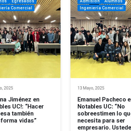
nos
Egresados
Admisión
Alumnos
iería Comercial
Ingeniería Comercial
o, 2025
13 Mayo, 2025
na Jiménez en
Emanuel Pacheco e
bles UC!: “Hacer
Notables UC: “No
esa también
sobreestimen lo qu
sforma vidas”
necesita para ser
empresario. Ustede