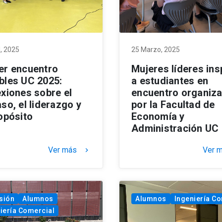
l, 2025
25 Marzo, 2025
er encuentro
Mujeres líderes ins
bles UC 2025:
a estudiantes en
exiones sobre el
encuentro organiz
so, el liderazgo y
por la Facultad de
ropósito
Economía y
Administración UC
Ver más
Ver 
keyboard_arrow_right
sión
Alumnos
Alumnos
Ingeniería C
iería Comercial