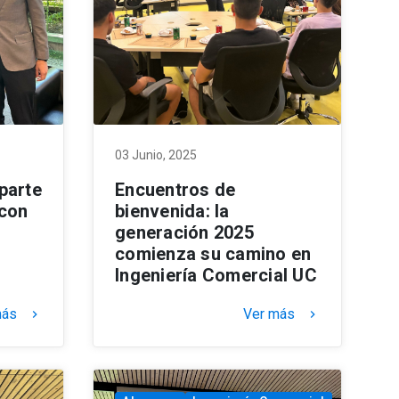
03 Junio, 2025
parte
Encuentros de
 con
bienvenida: la
generación 2025
comienza su camino en
Ingeniería Comercial UC
más
Ver más
keyboard_arrow_right
keyboard_arrow_right