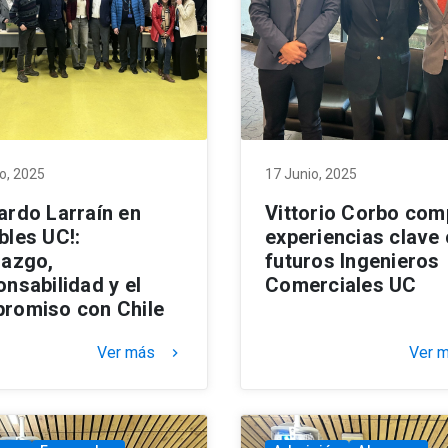
o, 2025
17 Junio, 2025
ardo Larraín en
Vittorio Corbo com
bles UC!:
experiencias clave
razgo,
futuros Ingenieros
nsabilidad y el
Comerciales UC
romiso con Chile
Ver más
Ver 
keyboard_arrow_right