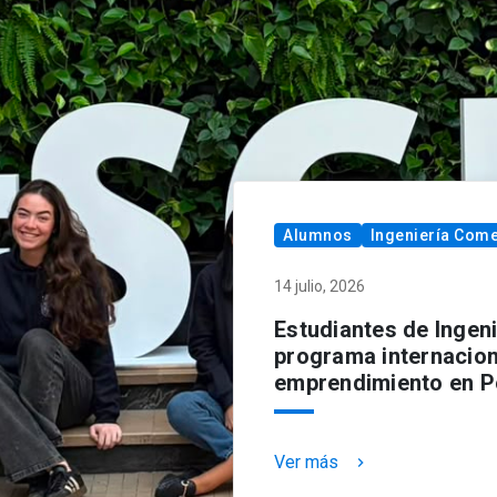
Alumnos
Ingeniería Come
14 julio, 2026
Estudiantes de Ingen
programa internacion
emprendimiento en P
Ver más
keyboard_arrow_right