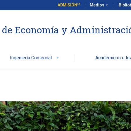
ADMISIÓN
Medios
arrow_drop_down
Biblio
 de Economía y Administraci
Ingeniería Comercial
Académicos e Inv
arrow_drop_down