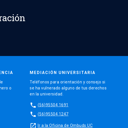
ración
ENCIA
MEDIACIÓN UNIVERSITARIA
de
Teléfonos para orientación y consejo si
énero o
se ha vulnerado alguno de tus derechos
en la universidad.
phone
(56)95504 1691
phone
(56)95504 1247
launch
Ir a la Oficina de Ombuds UC