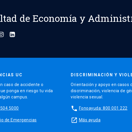
ltad de Economía y Administ
NCIAS UC
DISCRIMINACIÓN Y VIOL
n caso de accidente o
Orientación y apoyo en casos 
que ponga en riesgo tu vida
discriminación, violencia de g
 algún campus.
violencia sexual.
phone
5504 5000
Fonoayuda: 800 001 222
launch
sitio de Emergencias
Más ayuda