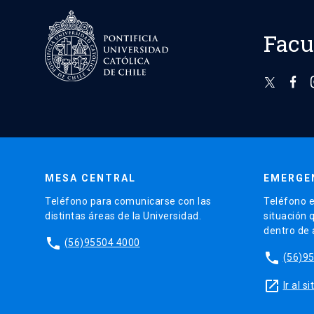
Facu
MESA CENTRAL
EMERGE
Teléfono para comunicarse con las
Teléfono e
distintas áreas de la Universidad.
situación 
dentro de
phone
(56)95504 4000
phone
(56)9
launch
Ir al 