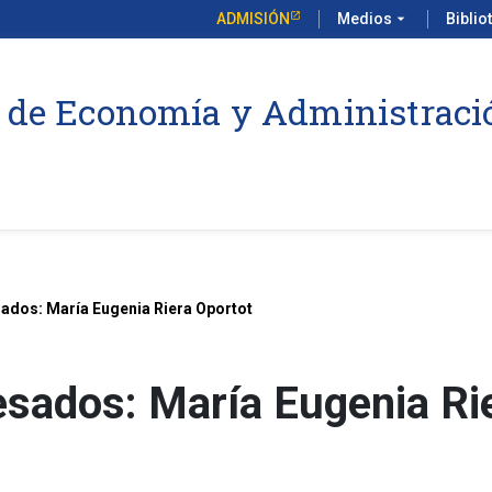
ADMISIÓN
Medios
arrow_drop_down
Biblio
 de Economía y Administraci
ados: María Eugenia Riera Oportot
esados: María Eugenia Ri