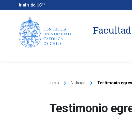
Ir al sitio UC
Facultad
keyboard_arrow_right
keyboard_arrow_right
Inicio
Noticias
Testimonio egres
Testimonio egr