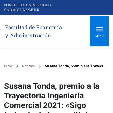
Facultad de Economía
y Administración
MENÚ
keyboard_arrow_right
keyboard_arrow_right
Inicio
Noticias
Susana Tonda, premio a la Trayectoria Ingeniería Comercial 2021: «Sigo tratando de transmitir la importancia del liderazgo en la formación de los equipos»
Susana Tonda, premio a la
Trayectoria Ingeniería
Comercial 2021: «Sigo